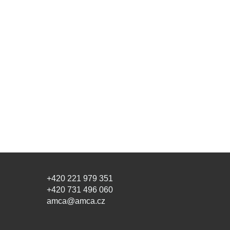
+420 221 979 351
+420 731 496 060
amca@amca.cz