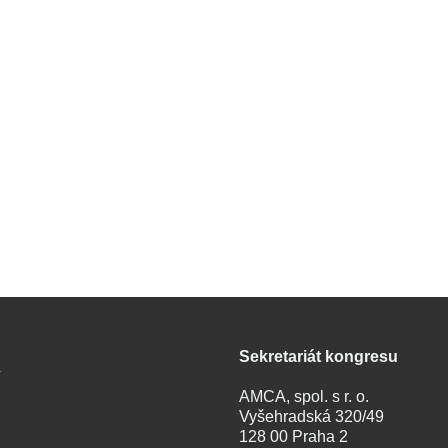
Sekretariát kongresu
.
AMCA, spol. s r. o.
Vyšehradská 320/49
128 00 Praha 2